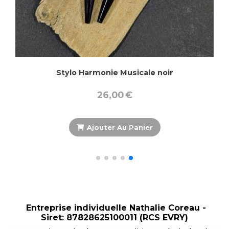
chon"
Bague musicale : une mélodie à votre doi
17,00
€
Ajouter Au Panier
Entreprise individuelle Nathalie Coreau -
Siret: 87828625100011 (RCS EVRY)