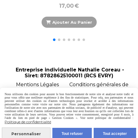
outer Au Panier
Entreprise individuelle Nathalie Coreau -
Siret: 87828625100011 (RCS EVRY)
Mentions Légales
Conditions générales de
vente
Politique de confidentialité
Gestion
Nous utilisons des cookies pour assurer le bon fonctionnement de notre site et analyser notre trafic et
cookies
Mon Compte
Créer un site internet
pour vous offrir une meilleure expérience à des fins de statistiques. Pour cela, nos partenaires et nous
peuvent utiliser des cookies ou d'autres technologies pour stocker et accéder à des informations
Formulaire de rétractation
personnelles comme votre visite sur notre site. Nous partageons également des informations sur
l'utilisation de notre site avec nos partenaires de médias sociaux, de publicité et d'analyse, qui peuvent
combiner celles-ci avec d'autres informations que vous leur avez fournies ou qu'ils ont collectées lors de
votre utilisation de leurs services. Vous pouvez retirer votre consentement, enregistré pour 6 mois, à
l'aide du lien en pied de page « Gestion Cookies ». Voir notre politique de confidentialité :
Politique de confidentialité
Personnaliser
Tout refuser
Tout accepter