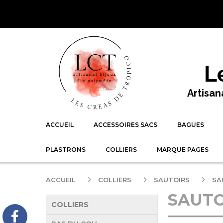
Panneau de gestion des cookies
L
Artisan
ACCUEIL
ACCESSOIRES SACS
BAGUES
PLASTRONS
COLLIERS
MARQUE PAGES
ACCUEIL
COLLIERS
SAUTOIRS
SA
SAUTO
COLLIERS