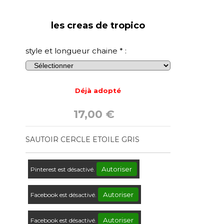
les creas de tropico
style et longueur chaine
*
:
Déjà adopté
17,00
€
SAUTOIR CERCLE ETOILE GRIS
Autoriser
Pinterest est désactivé.
Autoriser
Facebook est désactivé.
Autoriser
Facebook est désactivé.