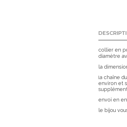
DESCRIPT
collier en 
diamètre av
la dimensio
a chaîne du
l
environ et 
supplémen
envoi en en
le bijou vou