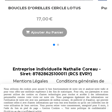
tus Noir et Blanc
BOUCLES D'OREILLES CERCL
17,00
€
nier
Ajouter Au Panier
Entreprise individuelle Nathalie Coreau -
Siret: 87828625100011 (RCS EVRY)
Mentions Légales
Conditions générales de
vente
Politique de confidentialité
Gestion
Nous utilisons des cookies pour assurer le bon fonctionnement de notre site et analyser notre trafic et
cookies
Mon Compte
Créer un site internet
pour vous offrir une meilleure expérience à des fins de statistiques. Pour cela, nos partenaires et nous
peuvent utiliser des cookies ou d'autres technologies pour stocker et accéder à des informations
Formulaire de rétractation
personnelles comme votre visite sur notre site. Nous partageons également des informations sur
l'utilisation de notre site avec nos partenaires de médias sociaux, de publicité et d'analyse, qui peuvent
combiner celles-ci avec d'autres informations que vous leur avez fournies ou qu'ils ont collectées lors de
votre utilisation de leurs services. Vous pouvez retirer votre consentement, enregistré pour 6 mois, à
l'aide du lien en pied de page « Gestion Cookies ». Voir notre politique de confidentialité :
Politique de confidentialité