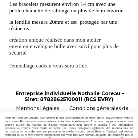
Les bracelets mesurent environ 14 cm avec une
petite chainette de rallonge en plus de 5cm environ.
la lentille mesure 20mm et est protégée par une
résine uv.
création unique réalisée dans mon atelier
envoi en enveloppe bulle avec suivi pour plus de
sécurité
l'emballage cadeau vous sera offert
Entreprise individuelle Nathalie Coreau -
Siret: 87828625100011 (RCS EVRY)
Mentions Légales
Conditions générales de
vente
Politique de confidentialité
Gestion
Nous utilisons des cookies pour assurer le bon fonctionnement de notre site et analyser notre trafic et
cookies
Mon Compte
Créer un site internet
pour vous offrir une meilleure expérience à des fins de statistiques. Pour cela, nos partenaires et nous
peuvent utiliser des cookies ou d'autres technologies pour stocker et accéder à des informations
Formulaire de rétractation
personnelles comme votre visite sur notre site. Nous partageons également des informations sur
l'utilisation de notre site avec nos partenaires de médias sociaux, de publicité et d'analyse, qui peuvent
combiner celles-ci avec d'autres informations que vous leur avez fournies ou qu'ils ont collectées lors de