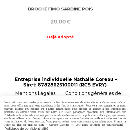
BROCHE FIMO SARDINE POIS
B
20,00
€
Déjà adopté
Entreprise individuelle Nathalie Coreau -
Siret: 87828625100011 (RCS EVRY)
Mentions Légales
Conditions générales de
vente
Politique de confidentialité
Gestion
Nous utilisons des cookies pour assurer le bon fonctionnement de notre site et analyser notre trafic et
cookies
Mon Compte
Créer un site internet
pour vous offrir une meilleure expérience à des fins de statistiques. Pour cela, nos partenaires et nous
Formulaire de rétractation
peuvent utiliser des cookies ou d'autres technologies pour stocker et accéder à des informations
personnelles comme votre visite sur notre site. Nous partageons également des informations sur
l'utilisation de notre site avec nos partenaires de médias sociaux, de publicité et d'analyse, qui peuvent
combiner celles-ci avec d'autres informations que vous leur avez fournies ou qu'ils ont collectées lors de
votre utilisation de leurs services. Vous pouvez retirer votre consentement, enregistré pour 6 mois, à
l'aide du lien en pied de page « Gestion Cookies ». Voir notre politique de confidentialité :
Politique de confidentialité