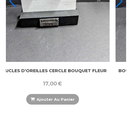
ERCLE BOUQUET FLEUR
BOUCLES D'OREILLES CERCL
0
€
17,00
€
Au Panier
Ajouter Au Pa