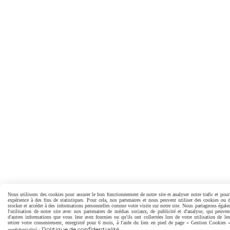
Nous utilisons des cookies pour assurer le bon fonctionnement de notre site et analyser notre trafic et pour
expérience à des fins de statistiques. Pour cela, nos partenaires et nous peuvent utiliser des cookies ou 
stocker et accéder à des informations personnelles comme votre visite sur notre site. Nous partageons égal
l'utilisation de notre site avec nos partenaires de médias sociaux, de publicité et d'analyse, qui peuven
d'autres informations que vous leur avez fournies ou qu'ils ont collectées lors de votre utilisation de le
retirer votre consentement, enregistré pour 6 mois, à l'aide du lien en pied de page « Gestion Cookies »
Politique de confidentialité
confidentialité :